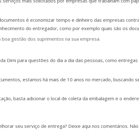
 serviços mais solicitados por empresas que trabalham com pap
e documentos é economizar tempo e dinheiro das empresas contr
onhecimento do entregador, como por exemplo quais são os doc
 boa gestão dos suprimentos na sua empresa.
 da Dimi para questões do dia a dia das pessoas, como entregas
ocumentos, estamos há mais de 10 anos no mercado, buscando s
tação, basta adicionar o local de coleta da embalagem e o ender
lhorar seu serviço de entrega? Deixe aqui nos comentários. Não 