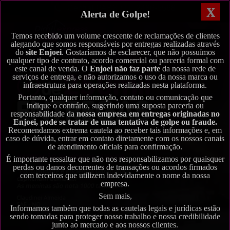
Central PABX (11) 2486-5568
X
Alerta de Golpe!
Temos recebido um volume crescente de reclamações de clientes
alegando que somos responsáveis por entregas realizadas através
do
site Enjoei
. Gostaríamos de esclarecer, que não possuímos
qualquer tipo de contrato, acordo comercial ou parceria formal com
este canal de venda. O
Enjoei não faz parte
da nossa rede de
serviços de entrega, e não autorizamos o uso da nossa marca ou
infraestrutura para operações realizadas nesta plataforma.
Portanto, qualquer informação, contato ou comunicação que
indique o contrário, sugerindo uma suposta parceria ou
responsabilidade da
nossa empresa em entregas originadas no
Enjoei, pode se tratar de uma tentativa de golpe ou fraude.
Recomendamos extrema cautela ao receber tais informações e, em
caso de dúvida, entrar em contato diretamente com os nossos canais
de atendimento oficiais para confirmação.
É importante ressaltar que não nos responsabilizamos por quaisquer
perdas ou danos decorrentes de transações ou acordos firmados
com terceiros que utilizem indevidamente o nome da nossa
empresa.
Sem mais,
Informamos também que todas as cautelas legais e jurídicas estão
sendo tomadas para proteger nosso trabalho e nossa credibilidade
junto ao mercado e aos nossos clientes.